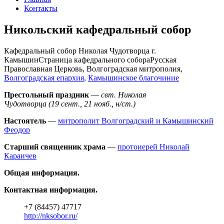
Контакты
Никольский кафедральный собор
Кафедральный собор Николая Чудотворца г.
Камышин
Страница кафедрального собора
Русская
Православная Церковь, Волгоградская митрополия,
Волгоградская епархия
,
Камышинское благочиние
Престольный праздник
—
свт. Николая
Чудотворца
(19 сент., 21 нояб., н/ст.)
Настоятель
—
митрополит Волгоградский и Камышинский
Феодор
Старший священник храма
—
протоиерей Николай
Караичев
Общая информация.
Контактная информация.
+7 (84457) 47717
http://nksobor.ru/